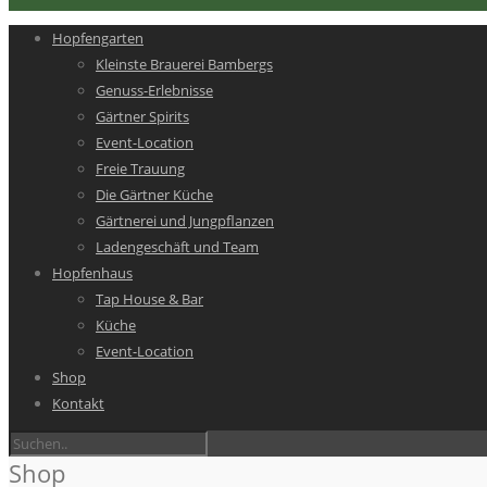
Hopfengarten
Kleinste Brauerei Bambergs
Genuss-Erlebnisse
Gärtner Spirits
Event-Location
Freie Trauung
Die Gärtner Küche
Gärtnerei und Jungpflanzen
Ladengeschäft und Team
Hopfenhaus
Tap House & Bar
Küche
Event-Location
Shop
Kontakt
Shop