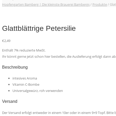
Hopfengarten Bamberg | Die kleinste Brauerei Bambergs
/
Produkte
/
Glat
Glattblättrige Petersilie
€
2,49
Enthält 7% reduzierte MwSt.
Ihr könnt gerne jetzt schon hier bestellen, die Auslieferung erfolgt dann ab
Beschreibung
intesives Aroma
Vitamin C-Bombe
Universalgewürz, roh verwenden
Versand
Der Versand erfolgt entweder in einem 10er oder in einem 9×9 Topf. Bitte b