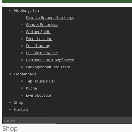
Hopfengarten
Kleinste Brauerei Bambergs
Genuss-Erlebnisse
Gärtner Spirits
Event-Location
Freie Trauung
Die Gärtner Küche
Gärtnerei und Jungpflanzen
Ladengeschäft und Team
Hopfenhaus
Tap House & Bar
Küche
Event-Location
Shop
Kontakt
Shop