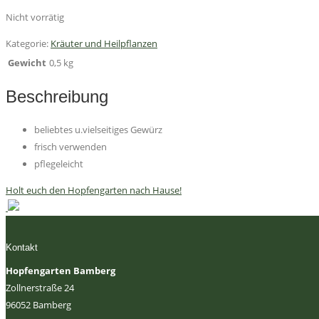
Nicht vorrätig
Kategorie:
Kräuter und Heilpflanzen
Gewicht
0,5 kg
Beschreibung
beliebtes u.vielseitiges Gewürz
frisch verwenden
pflegeleicht
Holt euch den Hopfengarten nach Hause!
Kontakt
Hopfengarten Bamberg
Zollnerstraße 24
96052 Bamberg