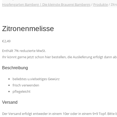
Hopfengarten Bamberg | Die kleinste Brauerei Bambergs
/
Produkte
/
Zit
Zitronenmelisse
€
2,49
Enthält 7% reduzierte MwSt.
Ihr könnt gerne jetzt schon hier bestellen, die Auslieferung erfolgt dann ab
Beschreibung
beliebtes u.vielseitiges Gewürz
frisch verwenden
pflegeleicht
Versand
Der Versand erfolgt entweder in einem 10er oder in einem 9×9 Topf. Bitte b