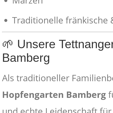
Märzen
Traditionelle fränkische
🌱 Unsere Tettnange
Bamberg
Als traditioneller Familien
Hopfengarten Bamberg
f
und echte Leidenschaft fü