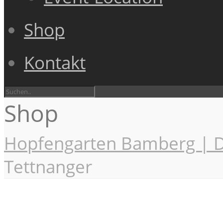
Shop
Kontakt
Shop
Hopfengarten Bamberg | D
Tettnanger